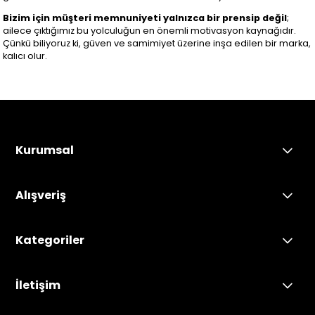
Bizim için müşteri memnuniyeti yalnızca bir prensip değil
;
ailece çıktığımız bu yolculuğun en önemli motivasyon kaynağıdır.
Çünkü biliyoruz ki, güven ve samimiyet üzerine inşa edilen bir marka,
kalıcı olur.
Kurumsal
Alışveriş
Kategoriler
İletişim