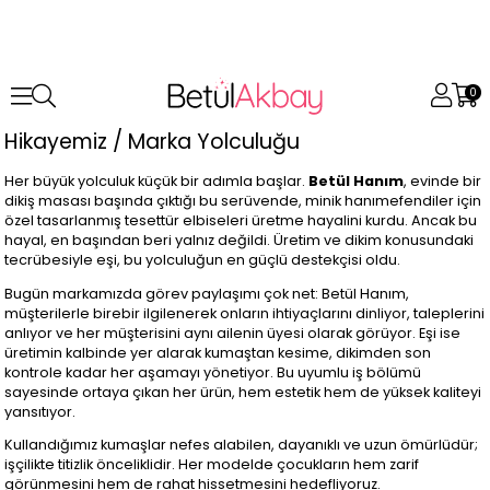
0
Hikayemiz / Marka Yolculuğu
Her büyük yolculuk küçük bir adımla başlar.
Betül Hanım
, evinde bir
dikiş masası başında çıktığı bu serüvende, minik hanımefendiler için
özel tasarlanmış tesettür elbiseleri üretme hayalini kurdu. Ancak bu
hayal, en başından beri yalnız değildi. Üretim ve dikim konusundaki
tecrübesiyle eşi, bu yolculuğun en güçlü destekçisi oldu.
Bugün markamızda görev paylaşımı çok net: Betül Hanım,
müşterilerle birebir ilgilenerek onların ihtiyaçlarını dinliyor, taleplerini
anlıyor ve her müşterisini aynı ailenin üyesi olarak görüyor. Eşi ise
üretimin kalbinde yer alarak kumaştan kesime, dikimden son
kontrole kadar her aşamayı yönetiyor. Bu uyumlu iş bölümü
sayesinde ortaya çıkan her ürün, hem estetik hem de yüksek kaliteyi
yansıtıyor.
Kullandığımız kumaşlar nefes alabilen, dayanıklı ve uzun ömürlüdür;
işçilikte titizlik önceliklidir. Her modelde çocukların hem zarif
görünmesini hem de rahat hissetmesini hedefliyoruz.