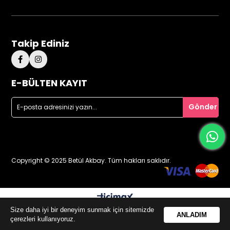
Takip Ediniz
E-BÜLTEN KAYIT
Gönder
Copyright © 2025 Betül Akbay. Tüm hakları saklıdır.
Size daha iyi bir deneyim sunmak için sitemizde
0
ANLADIM
çerezleri kullanıyoruz.
Anasayfa
Favorilerim
Sepetim
Üye Girişi