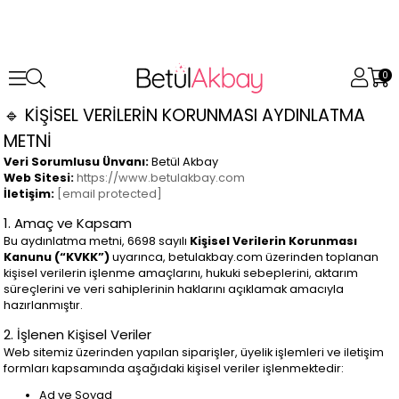
0
🔹 KİŞİSEL VERİLERİN KORUNMASI AYDINLATMA
METNİ
Veri Sorumlusu Ünvanı:
Betül Akbay
Web Sitesi:
https://www.betulakbay.com
İletişim:
[email protected]
1. Amaç ve Kapsam
Bu aydınlatma metni, 6698 sayılı
Kişisel Verilerin Korunması
Kanunu (“KVKK”)
uyarınca, betulakbay.com üzerinden toplanan
kişisel verilerin işlenme amaçlarını, hukuki sebeplerini, aktarım
süreçlerini ve veri sahiplerinin haklarını açıklamak amacıyla
hazırlanmıştır.
2. İşlenen Kişisel Veriler
Web sitemiz üzerinden yapılan siparişler, üyelik işlemleri ve iletişim
formları kapsamında aşağıdaki kişisel veriler işlenmektedir:
Ad ve Soyad