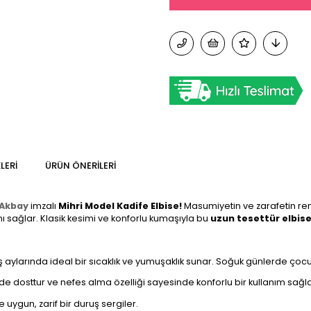
LERI
ÜRÜN ÖNERILERI
 Akbay
imzalı
Mihri Model Kadife Elbise!
Masumiyetin ve zarafetin re
nı sağlar. Klasik kesimi ve konforlu kumaşıyla bu
uzun tesettür elbis
ş aylarında ideal bir sıcaklık ve yumuşaklık sunar. Soğuk günlerde çoc
 dosttur ve nefes alma özelliği sayesinde konforlu bir kullanım sağla
ygun, zarif bir duruş sergiler.