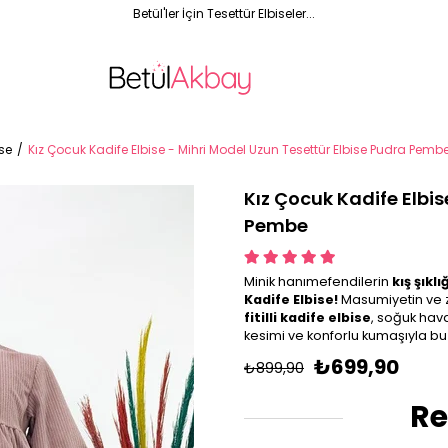
Betül'
ler İçin Tesettür Elbiseler...
ise
Kız Çocuk Kadife Elbise - Mihri Model Uzun Tesettür Elbise Pudra Pemb
Kız Çocuk Kadife Elbis
Pembe
Minik hanımefendilerin
kış şıklı
Kadife Elbise!
Masumiyetin ve z
fitilli kadife elbise
, soğuk hava
kesimi ve konforlu kumaşıyla b
₺699,90
₺899,90
Re