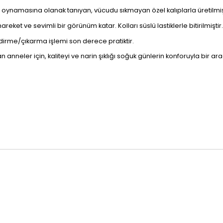
namasına olanak tanıyan, vücudu sıkmayan özel kalıplarla üretilmişt
hareket ve sevimli bir görünüm katar. Kolları süslü lastiklerle bitirilmiştir.
ydirme/çıkarma işlemi son derece pratiktir.
 anneler için, kaliteyi ve narin şıklığı soğuk günlerin konforuyla bir a