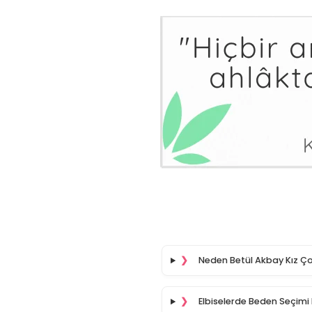
❯
Neden Betül Akbay Kız Ç
❯
Elbiselerde Beden Seçimi 