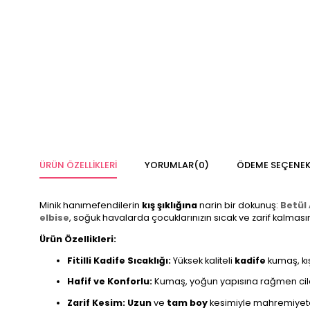
ÜRÜN ÖZELLIKLERI
YORUMLAR
(0)
ÖDEME SEÇENEK
Minik hanımefendilerin
kış şıklığına
narin bir dokunuş:
Betül
elbise
, soğuk havalarda çocuklarınızın sıcak ve zarif kalması
Ürün Özellikleri:
Fitilli Kadife Sıcaklığı:
Yüksek kaliteli
kadife
kumaş, kı
Hafif ve Konforlu:
Kumaş, yoğun yapısına rağmen cilde
Zarif Kesim:
Uzun
ve
tam boy
kesimiyle mahremiyete u