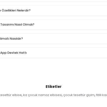
 Özellikleri Nelerdir?
 Tasarımı Nasıl Olmalı?
imatı Nasıldır?
sApp Destek Hattı
Etiketler
esettür elbise
kız çocuk namaz elbisesi
çocuk tesettür giyim
fitilli 
,
,
,