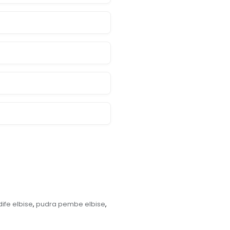
kadife elbise
pudra pembe elbise
,
,