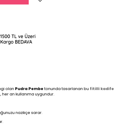
ngi olan
Pudra Pembe
tonunda tasarlanan bu
fitilli kadife
e
, her an kullanıma uygundur.
uğunuzu nazikçe sarar.
r.