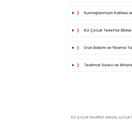
❯
Kumaşlarımızın Kalitesi ve
❯
Kız Çocuk Tesettür Elbise
❯
Ürün Bakımı ve Yıkama Tal
❯
Teslimat Süreci ve What
kız çocuk tesettür elbise
çocuk t
,