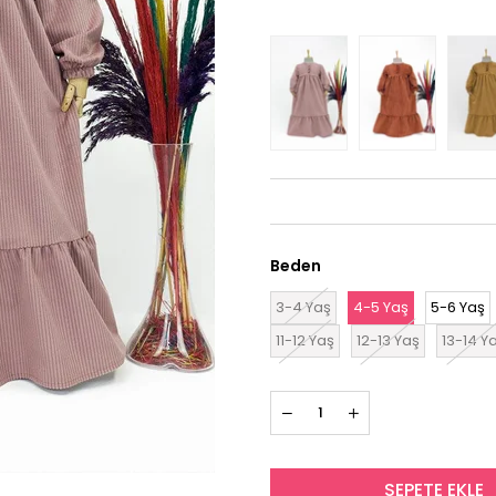
Beden
3-4 Yaş
4-5 Yaş
5-6 Yaş
11-12 Yaş
12-13 Yaş
13-14 Y