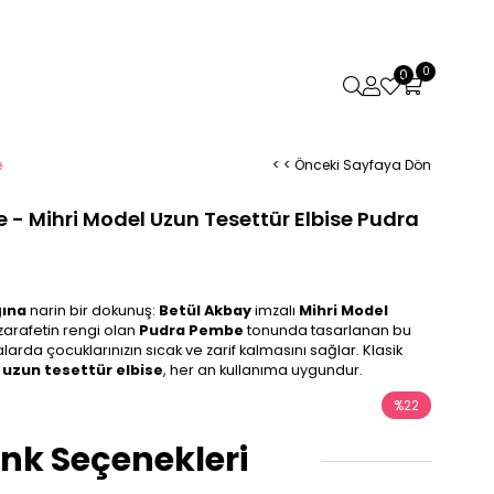
0
0
e
< < Önceki Sayfaya Dön
e - Mihri Model Uzun Tesettür Elbise Pudra
ğına
narin bir dokunuş:
Betül Akbay
imzalı
Mihri Model
arafetin rengi olan
Pudra Pembe
tonunda tasarlanan bu
larda çocuklarınızın sıcak ve zarif kalmasını sağlar. Klasik
u
uzun tesettür elbise
, her an kullanıma uygundur.
%
22
İndirim
nk Seçenekleri